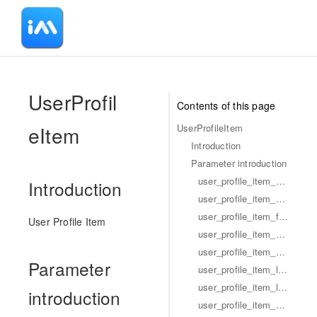
-
UserProfil
Contents of this page
eItem
UserProfileItem
Introduction
Parameter introduction
user_profile_item_nick_name
Introduction
user_profile_item_gender
user_profile_item_face_url
User Profile Item
user_profile_item_self_signature
user_profile_item_add_permission
Parameter
user_profile_item_location
user_profile_item_language
introduction
user_profile_item_birthday